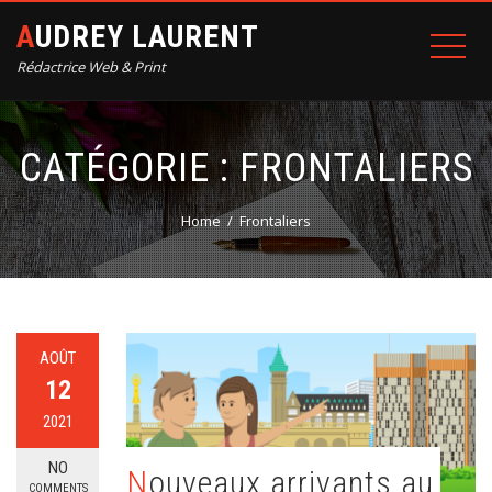
AUDREY LAURENT
Rédactrice Web & Print
CATÉGORIE :
FRONTALIERS
Home
Frontaliers
AOÛT
12
2021
NO
Nouveaux arrivants au
COMMENTS