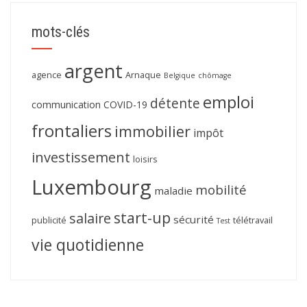
mots-clés
argent
agence
Arnaque
Belgique
chômage
emploi
détente
communication
COVID-19
frontaliers
immobilier
impôt
investissement
loisirs
Luxembourg
mobilité
maladie
start-up
salaire
sécurité
publicité
télétravail
Test
vie quotidienne