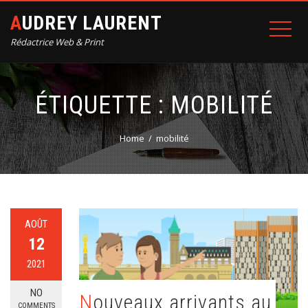
AUDREY LAURENT
Rédactrice Web & Print
ÉTIQUETTE :
MOBILITÉ
Home
mobilité
AOÛT
12
2021
NO
Nouveaux arrivants au
COMMENTS