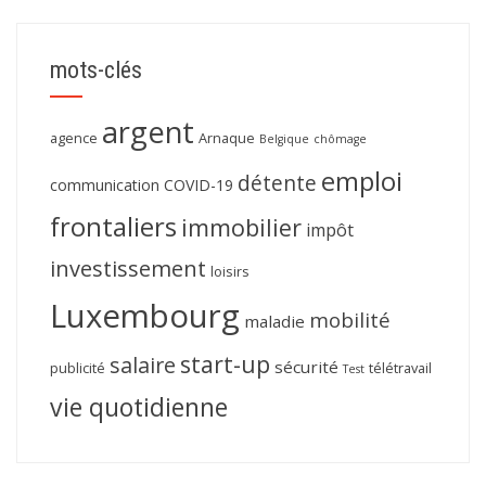
mots-clés
argent
agence
Arnaque
Belgique
chômage
emploi
détente
communication
COVID-19
frontaliers
immobilier
impôt
investissement
loisirs
Luxembourg
mobilité
maladie
start-up
salaire
sécurité
publicité
télétravail
Test
vie quotidienne