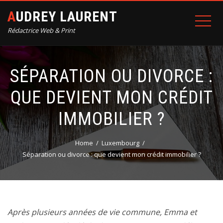
AUDREY LAURENT
Rédactrice Web & Print
SÉPARATION OU DIVORCE :
QUE DEVIENT MON CRÉDIT
IMMOBILIER ?
Home
Luxembourg
Séparation ou divorce : que devient mon crédit immobilier ?
Après plusieurs années de vie commune, Emma et