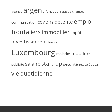
argent
agence
Arnaque
Belgique
chômage
emploi
détente
communication
COVID-19
frontaliers
immobilier
impôt
investissement
loisirs
Luxembourg
mobilité
maladie
start-up
salaire
sécurité
publicité
télétravail
Test
vie quotidienne