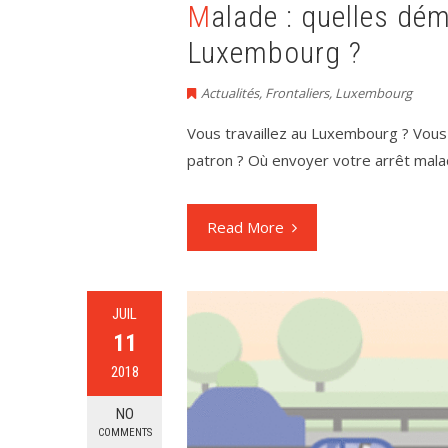
Malade : quelles démarches quand on travaille au
Luxembourg ?
Actualités
,
Frontaliers
,
Luxembourg
Vous travaillez au Luxembourg ? Vou
patron ? Où envoyer votre arrêt malad
Read More
JUIL
11
2018
NO
COMMENTS