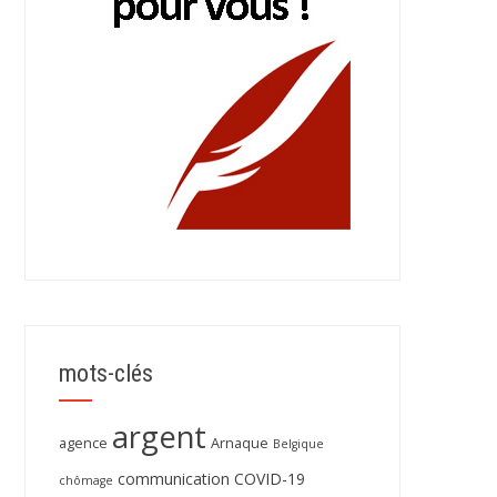
mots-clés
argent
agence
Arnaque
Belgique
communication
COVID-19
chômage