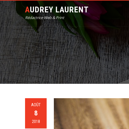
AUDREY LAURENT
Rédactrice Web & Print
AOÛT
8
2018