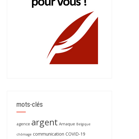
mots-clés
argent
agence
Arnaque
Belgique
communication
COVID-19
chômage