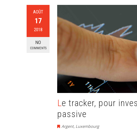
AOÛT
17
2018
NO
COMMENTS
Le tracker, pour investir en Bourse de manière
passive
Argent
,
Luxembourg