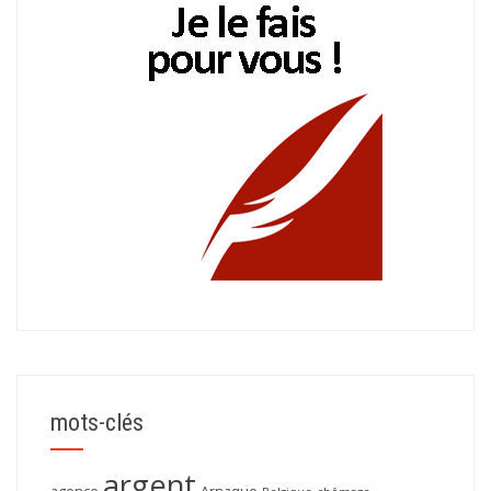
mots-clés
argent
agence
Arnaque