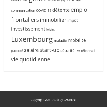
Belgique
chômage
emploi
détente
communication
COVID-19
frontaliers
immobilier
impôt
investissement
loisirs
Luxembourg
mobilité
maladie
start-up
salaire
sécurité
publicité
télétravail
Test
vie quotidienne
Copyright 2021 Audrey LAURENT